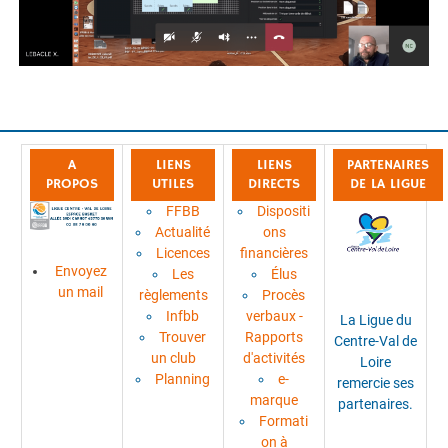
A
LIENS
LIENS
PARTENAIRES
PROPOS
UTILES
DIRECTS
DE LA LIGUE
FFBB
Dispositi
Actualité
ons
Licences
financières
Envoyez
Les
Élus
un mail
règlements
Procès
Infbb
verbaux -
La Ligue du
Trouver
Rapports
Centre-Val de
un club
d'activités
Loire
Planning
e-
remercie ses
marque
partenaires.
Formati
on à