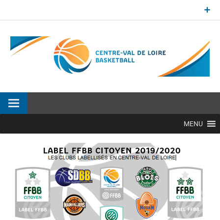
Aller
au
contenu
Site officiel de la Ligue Centre-Val de Loire de BasketBall
MENU