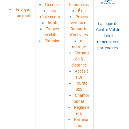
Licences
financières
Envoyez
Les
Élus
un mail
règlements
Procès
Infbb
verbaux -
La Ligue du
Trouver
Rapports
Centre-Val de
un club
d'activités
Loire
Planning
e-
remercie ses
marque
partenaires.
Formati
on à
distance
Accès à
FBI
Tournoi
3x3
Champi
onnat
Règleme
nts
Partenai
res