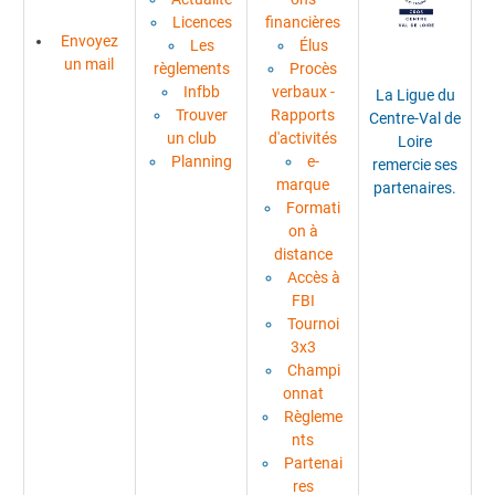
Licences
financières
Envoyez
Les
Élus
un mail
règlements
Procès
Infbb
verbaux -
La Ligue du
Trouver
Rapports
Centre-Val de
un club
d'activités
Loire
Planning
e-
remercie ses
marque
partenaires.
Formati
on à
distance
Accès à
FBI
Tournoi
3x3
Champi
onnat
Règleme
nts
Partenai
res