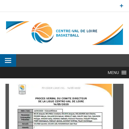
Aller
au
contenu
Site officiel de la Ligue Centre-Val de Loire de BasketBall
MENU