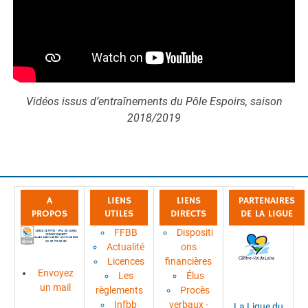
Vidéos issus d’entraînements du Pôle Espoirs, saison
2018/2019
A
LIENS
LIENS
PARTENAIRES
PROPOS
UTILES
DIRECTS
DE LA LIGUE
FFBB
Dispositi
Actualité
ons
Licences
financières
Envoyez
Les
Élus
un mail
règlements
Procès
Infbb
verbaux -
La Ligue du