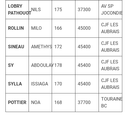
LOBRY
AV SP
NILS
175
37300
PATHOUOT
JOCONDIEN
CJF LES
ROLLIN
MILO
166
45000
AUBRAIS
CJF LES
SINEAU
AMETHYS
172
45400
AUBRAIS
CJF LES
SY
ABDOULAY
178
45400
AUBRAIS
CJF LES
SYLLA
ISSIAGA
170
45400
AUBRAIS
TOURAINE
POTTIER
NOA
168
37700
BC