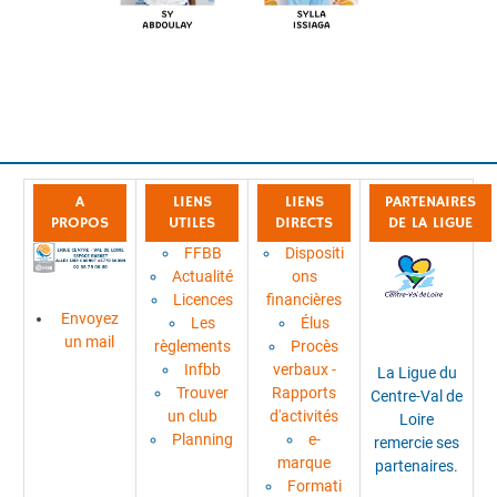
A
LIENS
LIENS
PARTENAIRES
PROPOS
UTILES
DIRECTS
DE LA LIGUE
FFBB
Dispositi
Actualité
ons
Licences
financières
Envoyez
Les
Élus
un mail
règlements
Procès
Infbb
verbaux -
La Ligue du
Trouver
Rapports
Centre-Val de
un club
d'activités
Loire
Planning
e-
remercie ses
marque
partenaires.
Formati