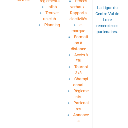
règlements
Procès
Infbb
verbaux -
La Ligue du
Trouver
Rapports
Centre-Val de
un club
d'activités
Loire
Planning
e-
remercie ses
marque
partenaires.
Formati
on à
distance
Accès à
FBI
Tournoi
3x3
Champi
onnat
Règleme
nts
Partenai
res
Annonce
s