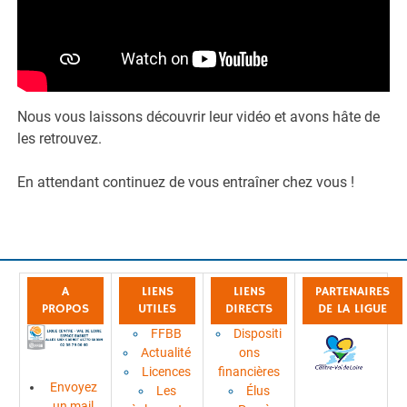
Nous vous laissons découvrir leur vidéo et avons hâte de
les retrouvez.
En attendant continuez de vous entraîner chez vous !
A
LIENS
LIENS
PARTENAIRES
PROPOS
UTILES
DIRECTS
DE LA LIGUE
FFBB
Dispositi
Actualité
ons
Licences
financières
Envoyez
Les
Élus
un mail