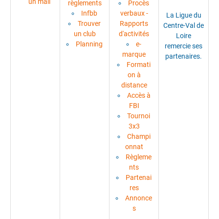
un mail
règlements
Procès
Infbb
verbaux -
La Ligue du
Trouver
Rapports
Centre-Val de
un club
d'activités
Loire
Planning
e-
remercie ses
marque
partenaires.
Formati
on à
distance
Accès à
FBI
Tournoi
3x3
Champi
onnat
Règleme
nts
Partenai
res
Annonce
s