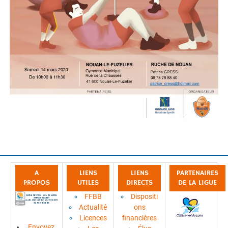
A
LIENS
LIENS
PARTENAIRES
PROPOS
UTILES
DIRECTS
DE LA LIGUE
FFBB
Dispositi
Actualité
ons
Licences
financières
Envoyez