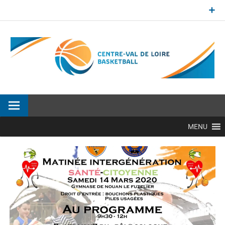
Aller
au
contenu
Site officiel de la Ligue Centre-Val de Loire de BasketBall
MENU