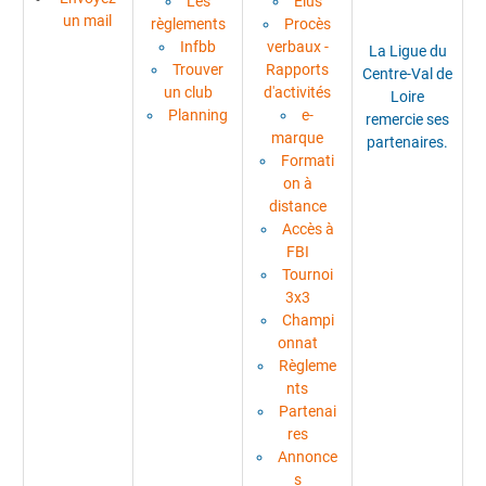
Les
Élus
un mail
règlements
Procès
Infbb
verbaux -
La Ligue du
Trouver
Rapports
Centre-Val de
un club
d'activités
Loire
Planning
e-
remercie ses
marque
partenaires.
Formati
on à
distance
Accès à
FBI
Tournoi
3x3
Champi
onnat
Règleme
nts
Partenai
res
Annonce
s