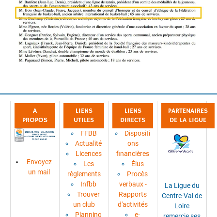
A
LIENS
LIENS
PARTENAIRES
PROPOS
UTILES
DIRECTS
DE LA LIGUE
FFBB
Dispositi
Actualité
ons
Licences
financières
Envoyez
Les
Élus
un mail
règlements
Procès
Infbb
verbaux -
La Ligue du
Trouver
Rapports
Centre-Val de
un club
d'activités
Loire
Planning
e-
remercie ses