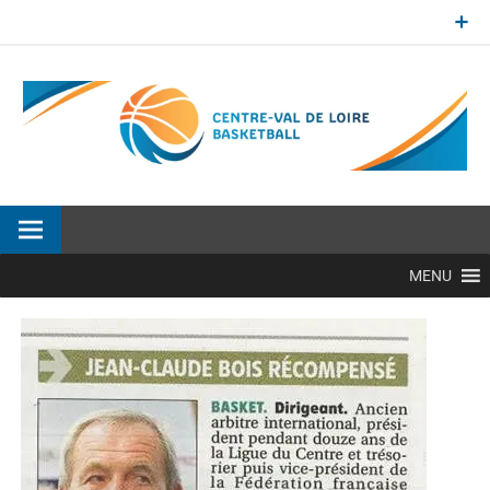
Aller
au
contenu
Site officiel de la Ligue Centre-Val de Loire de BasketBall
MENU