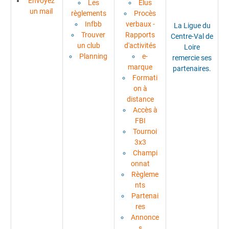
Envoyez
Les
Élus
un mail
règlements
Procès
Infbb
verbaux -
La Ligue du
Trouver
Rapports
Centre-Val de
un club
d'activités
Loire
Planning
e-
remercie ses
marque
partenaires.
Formati
on à
distance
Accès à
FBI
Tournoi
3x3
Champi
onnat
Règleme
nts
Partenai
res
Annonce
s