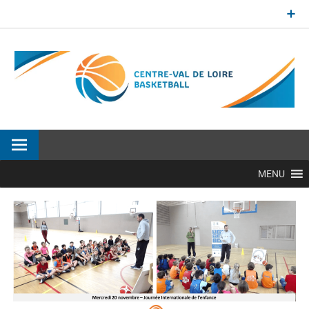
Aller
au
contenu
Site officiel de la Ligue Centre-Val de Loire de BasketBall
MENU