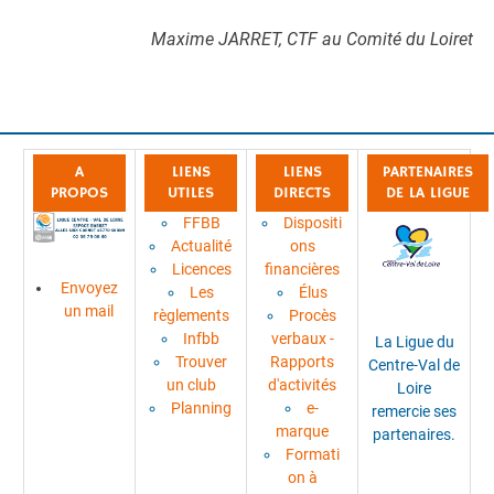
Maxime JARRET, CTF au Comité du Loiret
A
LIENS
LIENS
PARTENAIRES
PROPOS
UTILES
DIRECTS
DE LA LIGUE
FFBB
Dispositi
Actualité
ons
Licences
financières
Envoyez
Les
Élus
un mail
règlements
Procès
Infbb
verbaux -
La Ligue du
Trouver
Rapports
Centre-Val de
un club
d'activités
Loire
Planning
e-
remercie ses
marque
partenaires.
Formati
on à