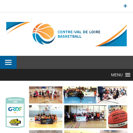
Aller
au
contenu
Site officiel de la Ligue Centre-Val de Loire de BasketBall
MENU