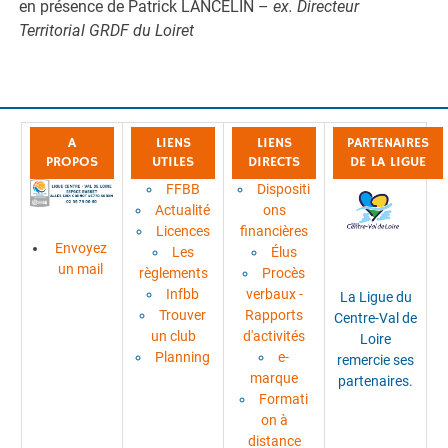
en présence de Patrick LANCELIN –
ex. Directeur
Territorial GRDF du Loiret
A
LIENS
LIENS
PARTENAIRES
PROPOS
UTILES
DIRECTS
DE LA LIGUE
FFBB
Dispositi
Actualité
ons
Licences
financières
Envoyez
Les
Élus
un mail
règlements
Procès
Infbb
verbaux -
La Ligue du
Trouver
Rapports
Centre-Val de
un club
d'activités
Loire
Planning
e-
remercie ses
marque
partenaires.
Formati
on à
distance