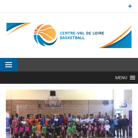
Aller
au
contenu
Site officiel de la Ligue Centre-Val de Loire de BasketBall
MENU