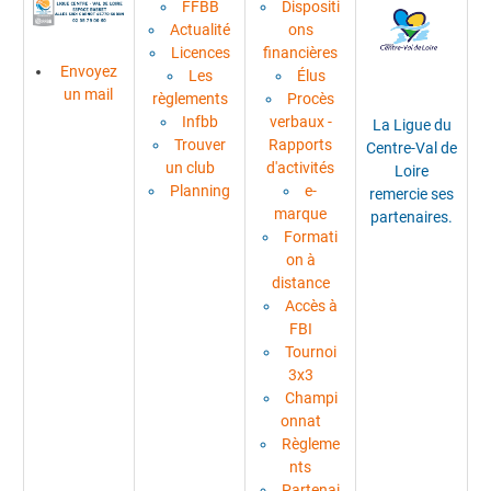
FFBB
Dispositi
Actualité
ons
Licences
financières
Envoyez
Les
Élus
un mail
règlements
Procès
Infbb
verbaux -
La Ligue du
Trouver
Rapports
Centre-Val de
un club
d'activités
Loire
Planning
e-
remercie ses
marque
partenaires.
Formati
on à
distance
Accès à
FBI
Tournoi
3x3
Champi
onnat
Règleme
nts
Partenai