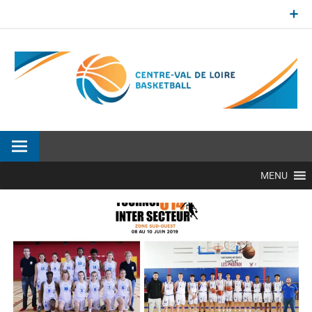
Aller
au
contenu
Site officiel de la Ligue Centre-Val de Loire de BasketBall
MENU