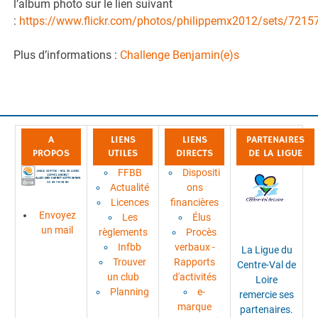
l’album photo sur le lien suivant
:
https://www.flickr.com/photos/philippemx2012/sets/72
Plus d’informations :
Challenge Benjamin(e)s
A
LIENS
LIENS
PARTENAIRES
PROPOS
UTILES
DIRECTS
DE LA LIGUE
FFBB
Dispositi
Actualité
ons
Licences
financières
Envoyez
Les
Élus
un mail
règlements
Procès
Infbb
verbaux -
La Ligue du
Trouver
Rapports
Centre-Val de
un club
d'activités
Loire
Planning
e-
remercie ses
marque
partenaires.