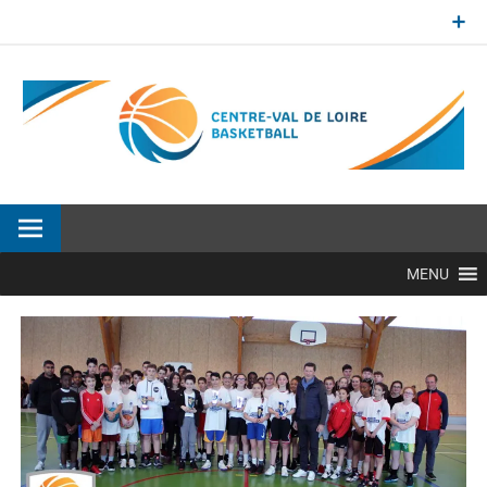
Aller
au
contenu
Site officiel de la Ligue Centre-Val de Loire de BasketBall
MENU