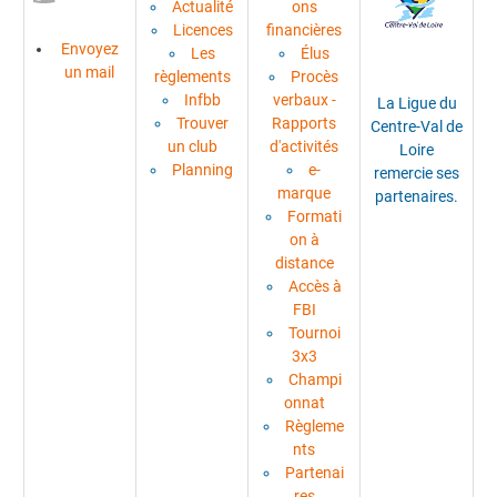
Actualité
ons
Licences
financières
Envoyez
Les
Élus
un mail
règlements
Procès
Infbb
verbaux -
La Ligue du
Trouver
Rapports
Centre-Val de
un club
d'activités
Loire
Planning
e-
remercie ses
marque
partenaires.
Formati
on à
distance
Accès à
FBI
Tournoi
3x3
Champi
onnat
Règleme
nts
Partenai
res