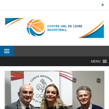
Aller
au
contenu
Site officiel de la Ligue Centre-Val de Loire de BasketBall
MENU