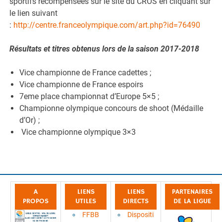
sportifs récompensées sur le site du CROS en cliquant sur
le lien suivant
:
http://centre.franceolympique.com/art.php?id=76490
Résultats et titres obtenus lors de la saison 2017-2018
Vice championne de France cadettes ;
Vice championne de France espoirs
7eme place championnat d’Europe 5×5 ;
Championne olympique concours de shoot (Médaille
d’Or) ;
Vice championne olympique 3×3
A
LIENS
LIENS
PARTENAIRES
PROPOS
UTILES
DIRECTS
DE LA LIGUE
FFBB
Dispositi