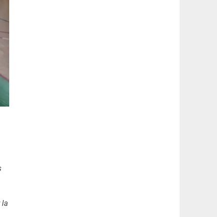
s
 la