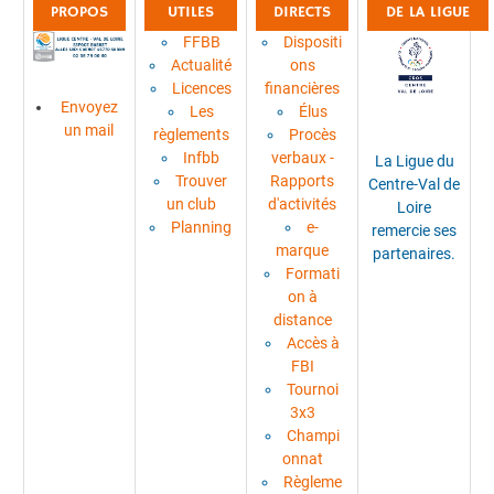
PROPOS
UTILES
DIRECTS
DE LA LIGUE
FFBB
Dispositi
Actualité
ons
Licences
financières
Envoyez
Les
Élus
un mail
règlements
Procès
Infbb
verbaux -
La Ligue du
Trouver
Rapports
Centre-Val de
un club
d'activités
Loire
Planning
e-
remercie ses
marque
partenaires.
Formati
on à
distance
Accès à
FBI
Tournoi
3x3
Champi
onnat
Règleme