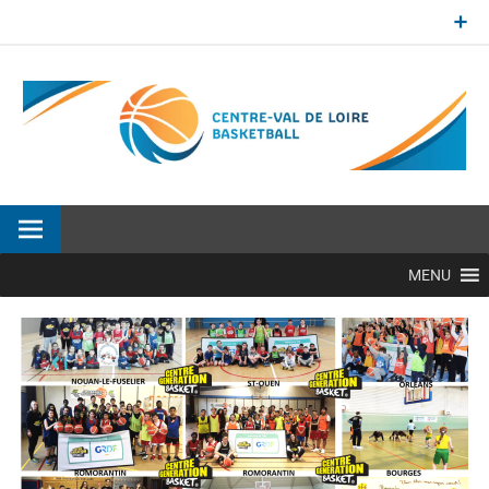
Aller
au
contenu
Site officiel de la Ligue Centre-Val de Loire de BasketBall
MENU