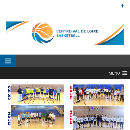
Aller
au
contenu
Site officiel de la Ligue Centre-Val de Loire de BasketBall
MENU