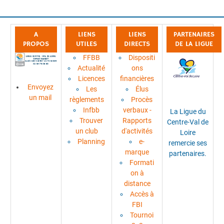
A
LIENS
LIENS
PARTENAIRES
PROPOS
UTILES
DIRECTS
DE LA LIGUE
FFBB
Dispositi
Actualité
ons
Licences
financières
Envoyez
Les
Élus
un mail
règlements
Procès
Infbb
verbaux -
La Ligue du
Trouver
Rapports
Centre-Val de
un club
d'activités
Loire
Planning
e-
remercie ses
marque
partenaires.
Formati
on à
distance
Accès à
FBI
Tournoi