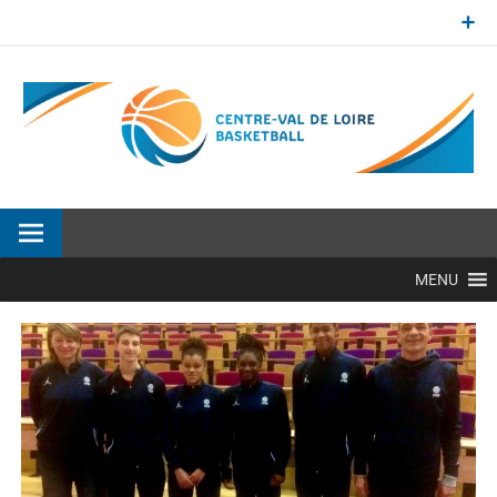
Aller
au
contenu
Site officiel de la Ligue Centre-Val de Loire de BasketBall
MENU