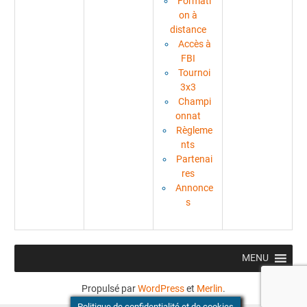
Formati
on à
distance
Accès à
FBI
Tournoi
3x3
Champi
onnat
Règleme
nts
Partenai
res
Annonce
s
MENU
Propulsé par
WordPress
et
Merlin
.
Politique de confidentialité et de cookies