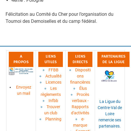
4ème : Pologne
Félicitation au Comité du Cher pour l’organisation du
Tournoi des Demoiselles et du camp fédéral.
A
LIENS
LIENS
PARTENAIRES
PROPOS
UTILES
DIRECTS
DE LA LIGUE
FFBB
Dispositi
Actualité
ons
Licences
financières
Envoyez
Les
Élus
un mail
règlements
Procès
Infbb
verbaux -
La Ligue du
Trouver
Rapports
Centre-Val de
un club
d'activités
Loire
Planning
e-
remercie ses
marque
partenaires.