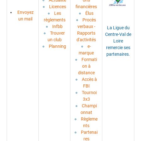
Actualité
ons
Licences
financières
Envoyez
Les
Élus
un mail
règlements
Procès
Infbb
verbaux -
La Ligue du
Trouver
Rapports
Centre-Val de
un club
d'activités
Loire
Planning
e-
remercie ses
marque
partenaires.
Formati
on à
distance
Accès à
FBI
Tournoi
3x3
Champi
onnat
Règleme
nts
Partenai
res