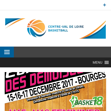
Aller
au
contenu
Site officiel de la Ligue Centre-Val de Loire de BasketBall
MENU