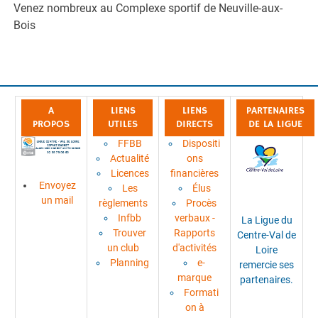
Venez nombreux au Complexe sportif de Neuville-aux-
Bois
A
LIENS
LIENS
PARTENAIRES
PROPOS
UTILES
DIRECTS
DE LA LIGUE
FFBB
Dispositi
Actualité
ons
Licences
financières
Envoyez
Les
Élus
un mail
règlements
Procès
Infbb
verbaux -
La Ligue du
Trouver
Rapports
Centre-Val de
un club
d'activités
Loire
Planning
e-
remercie ses
marque
partenaires.
Formati
on à