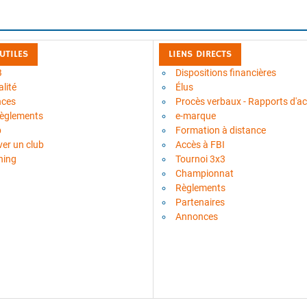
 UTILES
LIENS DIRECTS
B
Dispositions financières
lité
Élus
nces
Procès verbaux - Rapports d'act
règlements
e-marque
b
Formation à distance
ver un club
Accès à FBI
ning
Tournoi 3x3
Championnat
Règlements
Partenaires
Annonces