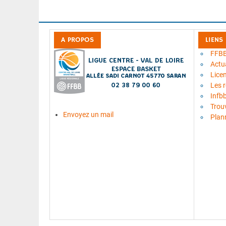
A PROPOS
LIENS
FFB
Actua
Lice
Les 
Infb
Trou
Envoyez un mail
Plan