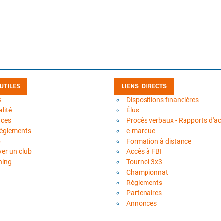
 UTILES
LIENS DIRECTS
B
Dispositions financières
lité
Élus
nces
Procès verbaux - Rapports d'act
règlements
e-marque
b
Formation à distance
ver un club
Accès à FBI
ning
Tournoi 3x3
Championnat
Règlements
Partenaires
Annonces