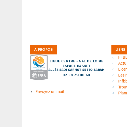
A PROPOS
LIENS
FFB
Actua
Lice
Les 
Infb
Trou
Envoyez un mail
Plan