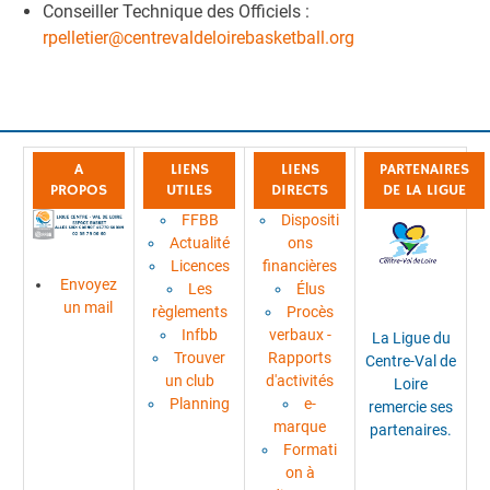
Conseiller Technique des Officiels :
rpelletier@centrevaldeloirebasketball.org
A
LIENS
LIENS
PARTENAIRES
PROPOS
UTILES
DIRECTS
DE LA LIGUE
FFBB
Dispositi
Actualité
ons
Licences
financières
Envoyez
Les
Élus
un mail
règlements
Procès
Infbb
verbaux -
La Ligue du
Trouver
Rapports
Centre-Val de
un club
d'activités
Loire
Planning
e-
remercie ses
marque
partenaires.
Formati
on à