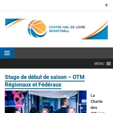
Aller
au
contenu
Site officiel de la Ligue Centre-Val de Loire de BasketBall
MENU
Stage de début de saison – OTM
Régionaux et Fédéraux
La
Charte
des