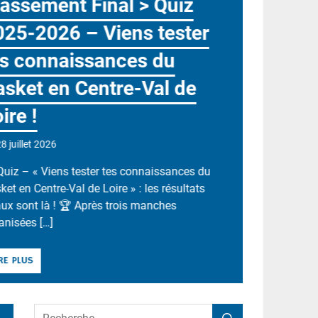
YEP’S 2026-2027 : Repris
du dispositif régional
d’aide au retour à l’activité
sportive chez les 15-25
ans
21 juillet 2026
Nous avons le plaisir de vous confirmer le
renouvellement pour cette rentrée 2026, du
dispositif d’aide à la reprise de l’activité sportiv
chez les 15-25 […]
LIRE PLUS