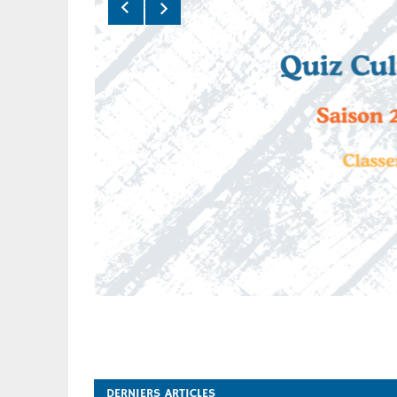
t Final > Quiz
6 – Viens tester
aissances du
 Centre-Val de
s tester tes connaissances du
Val de Loire » : les résultats
 🏆 Après trois manches
DERNIERS ARTICLES