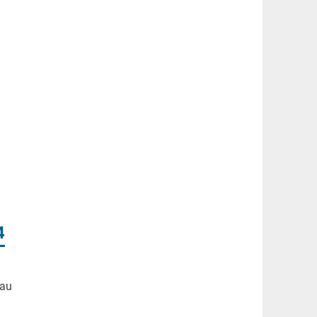
4
 au