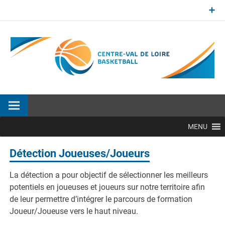
Aller
au
contenu
Site officiel de la Ligue Centre-Val de Loire de BasketBall
MENU
Détection Joueuses/Joueurs
La détection a pour objectif de sélectionner les meilleurs
potentiels en joueuses et joueurs sur notre territoire afin
de leur permettre d’intégrer le parcours de formation
Joueur/Joueuse vers le haut niveau.