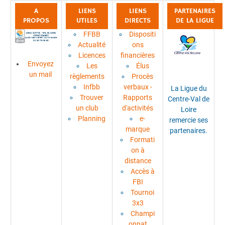
A
LIENS
LIENS
PARTENAIRES
PROPOS
UTILES
DIRECTS
DE LA LIGUE
FFBB
Dispositi
Actualité
ons
Licences
financières
Envoyez
Les
Élus
un mail
règlements
Procès
Infbb
verbaux -
La Ligue du
Trouver
Rapports
Centre-Val de
un club
d'activités
Loire
Planning
e-
remercie ses
marque
partenaires.
Formati
on à
distance
Accès à
FBI
Tournoi
3x3
Champi
onnat