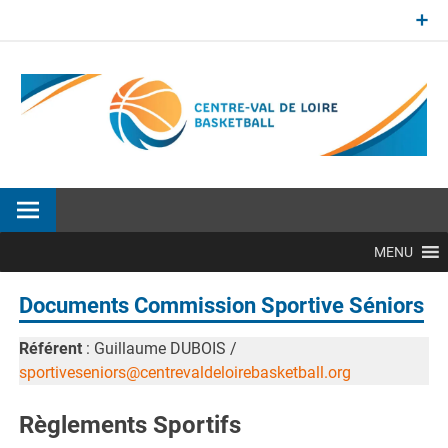
Aller
au
contenu
Site officiel de la Ligue Centre-Val de Loire de BasketBall
MENU
Documents Commission Sportive Séniors
Référent
: Guillaume DUBOIS /
sportiveseniors@centrevaldeloirebasketball.org
Règlements Sportifs