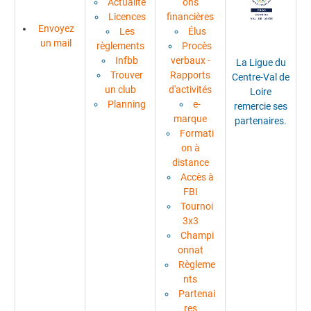
Actualité
ons
Licences
financières
Envoyez
Les
Élus
un mail
règlements
Procès
Infbb
verbaux -
La Ligue du
Trouver
Rapports
Centre-Val de
un club
d'activités
Loire
Planning
e-
remercie ses
marque
partenaires.
Formati
on à
distance
Accès à
FBI
Tournoi
3x3
Champi
onnat
Règleme
nts
Partenai
res