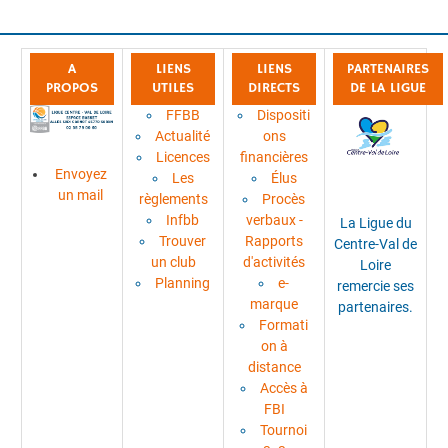
A
LIENS
LIENS
PARTENAIRES
PROPOS
UTILES
DIRECTS
DE LA LIGUE
FFBB
Dispositi
Actualité
ons
Licences
financières
Envoyez
Les
Élus
un mail
règlements
Procès
Infbb
verbaux -
La Ligue du
Trouver
Rapports
Centre-Val de
un club
d'activités
Loire
Planning
e-
remercie ses
marque
partenaires.
Formati
on à
distance
Accès à
FBI
Tournoi