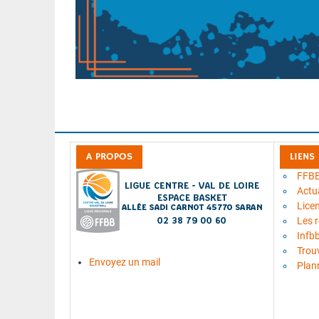
A PROPOS
LIENS
FFB
Actua
Lice
Les 
Infb
Trou
Envoyez un mail
Plan