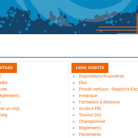
 UTILES
LIENS DIRECTS
B
Dispositions financières
lité
Élus
nces
Procès verbaux - Rapports d'act
règlements
e-marque
b
Formation à distance
ver un club
Accès à FBI
ning
Tournoi 3x3
Championnat
Règlements
Partenaires