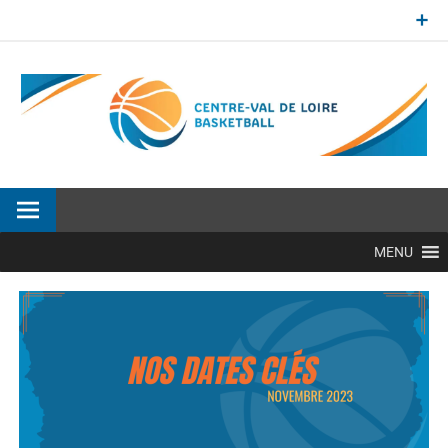
Aller
au
contenu
Site officiel de la Ligue Centre-Val de Loire de BasketBall
MENU