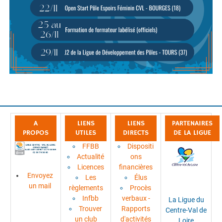
A
LIENS
LIENS
PARTENAIRES
PROPOS
UTILES
DIRECTS
DE LA LIGUE
FFBB
Dispositi
Actualité
ons
Licences
financières
Envoyez
Les
Élus
un mail
règlements
Procès
Infbb
verbaux -
La Ligue du
Trouver
Rapports
Centre-Val de
un club
d'activités
Loire