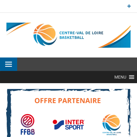
Aller
au
contenu
Site officiel de la Ligue Centre-Val de Loire de BasketBall
MENU