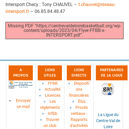
Intersport Checy : Tony CHAUVEL –
t.chauvel@reseau-
intersport.fr
– 06.85.84.48.47
Missing PDF "https://centrevaldeloirebasketball.org/wp-
content/uploads/2023/04/Flyer-FFBB-x-
INTERSPORT.pdf".
A
LIENS
LIENS
PARTENAIRES
PROPOS
UTILES
DIRECTS
DE LA LIGUE
FFBB
Dispositi
Actualité
ons
Licences
financières
Envoyez
Les
Élus
un mail
règlements
Procès
Infbb
verbaux -
La Ligue du
Trouver
Rapports
Centre-Val de
un club
d'activités
Loire