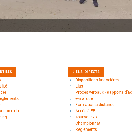
 UTILES
LIENS DIRECTS
B
Dispositions financières
lité
Élus
nces
Procès verbaux - Rapports d'act
règlements
e-marque
b
Formation à distance
ver un club
Accès à FBI
ning
Tournoi 3x3
Championnat
Règlements