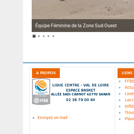
Équipe Féminine de la Zone Sud-Ouest
A PROPOS
LIENS
FFB
Actua
Lice
Les 
Infb
Trou
Envoyez un mail
Plan