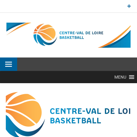
Aller
au
contenu
Site officiel de la Ligue Centre-Val de Loire de BasketBall
MENU