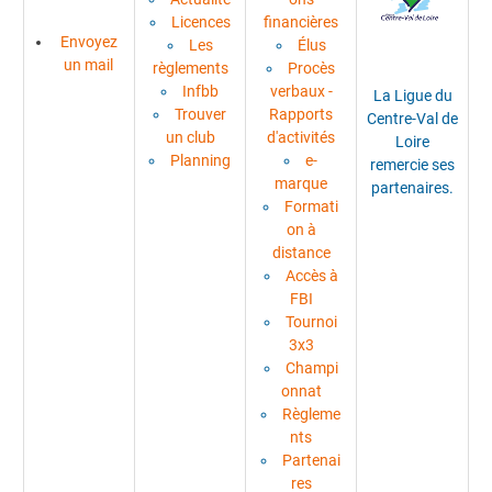
Licences
financières
Envoyez
Les
Élus
un mail
règlements
Procès
Infbb
verbaux -
La Ligue du
Trouver
Rapports
Centre-Val de
un club
d'activités
Loire
Planning
e-
remercie ses
marque
partenaires.
Formati
on à
distance
Accès à
FBI
Tournoi
3x3
Champi
onnat
Règleme
nts
Partenai
res