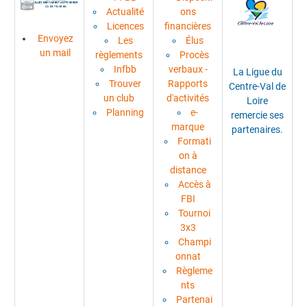
Actualité
ons
Licences
financières
Envoyez
Les
Élus
un mail
règlements
Procès
Infbb
verbaux -
La Ligue du
Trouver
Rapports
Centre-Val de
un club
d'activités
Loire
Planning
e-
remercie ses
marque
partenaires.
Formati
on à
distance
Accès à
FBI
Tournoi
3x3
Champi
onnat
Règleme
nts
Partenai