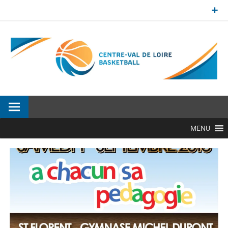
Aller
au
contenu
Site officiel de la Ligue Centre-Val de Loire de BasketBall
MENU