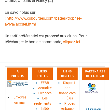
Orthez, Orléans et Nancy […]
En savoir plus sur
:
http://www.csbourges.com/pages/trophee-
aviva/accuei.html
Un tarif préférentiel est proposé aux clubs. Pour
télécharger le bon de commande,
cliquez-ici.
A
LIENS
LIENS
PARTENAIRES
PROPOS
UTILES
DIRECTS
DE LA LIGUE
FFBB
Dispositi
Actualité
ons
Licences
financières
Envoyez
Les
Élus
un mail
règlements
Procès
Infbb
verbaux -
La Ligue du