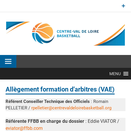
Aller
au
contenu
Site officiel de la Ligue Centre-Val de Loire de BasketBall
MENU
Allègement formation d’arbitres (VAE)
Référent Conseiller Technique des Officiels
: Romain
PELLETIER /
rpelletier@centrevaldeloirebasketball.org
Référente FFBB en charge du dossier
: Eddie VIATOR /
eviator@ffbb.com