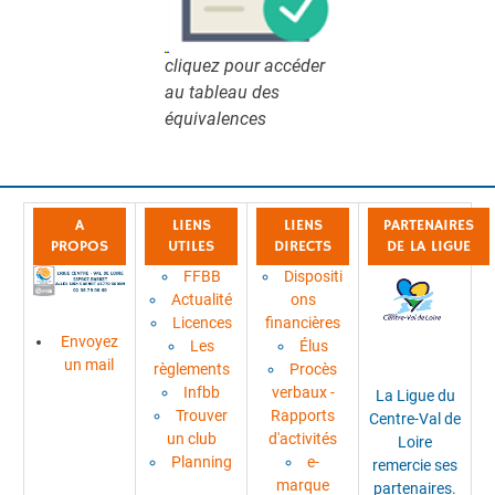
cliquez pour accéder
au tableau des
équivalences
A
LIENS
LIENS
PARTENAIRES
PROPOS
UTILES
DIRECTS
DE LA LIGUE
FFBB
Dispositi
Actualité
ons
Licences
financières
Envoyez
Les
Élus
un mail
règlements
Procès
Infbb
verbaux -
La Ligue du
Trouver
Rapports
Centre-Val de
un club
d'activités
Loire
Planning
e-
remercie ses
marque
partenaires.