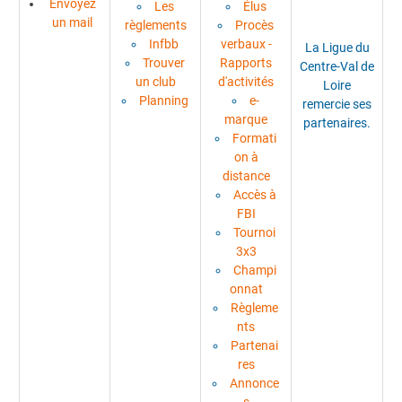
Envoyez
Les
Élus
un mail
règlements
Procès
Infbb
verbaux -
La Ligue du
Trouver
Rapports
Centre-Val de
un club
d'activités
Loire
Planning
e-
remercie ses
marque
partenaires.
Formati
on à
distance
Accès à
FBI
Tournoi
3x3
Champi
onnat
Règleme
nts
Partenai
res
Annonce