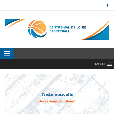
Aller
au
contenu
Site officiel de la Ligue Centre-Val de Loire de BasketBall
MENU