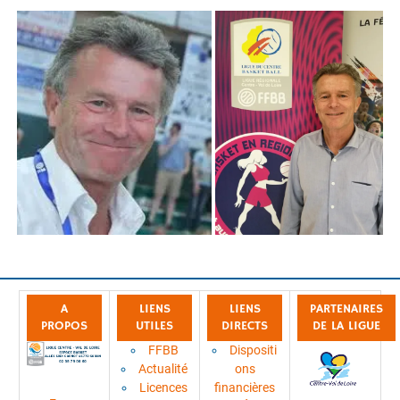
A
LIENS
LIENS
PARTENAIRES
PROPOS
UTILES
DIRECTS
DE LA LIGUE
FFBB
Dispositi
Actualité
ons
Licences
financières