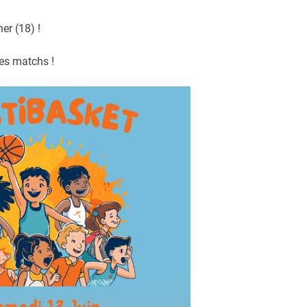
er (18) !
des matchs !