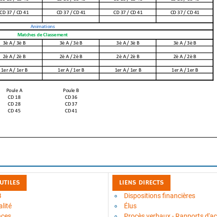
 UTILES
LIENS DIRECTS
B
Dispositions financières
lité
Élus
nces
Procès verbaux - Rapports d'act