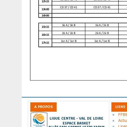
A PROPOS
LIENS
FFB
Actua
Lice