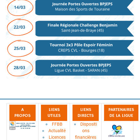
A
LIENS
LIENS
PARTENAIRES
PROPOS
UTILES
DIRECTS
DE LA LIGUE
FFBB
Dispositi
Actualité
ons
Licences
financières