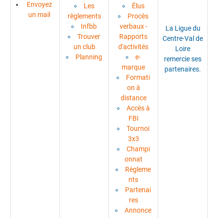
Envoyez
Les
Élus
un mail
règlements
Procès
Infbb
verbaux -
La Ligue du
Trouver
Rapports
Centre-Val de
un club
d'activités
Loire
Planning
e-
remercie ses
marque
partenaires.
Formati
on à
distance
Accès à
FBI
Tournoi
3x3
Champi
onnat
Règleme
nts
Partenai
res
Annonce