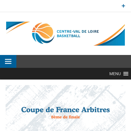
Aller
au
contenu
Site officiel de la Ligue Centre-Val de Loire de BasketBall
MENU