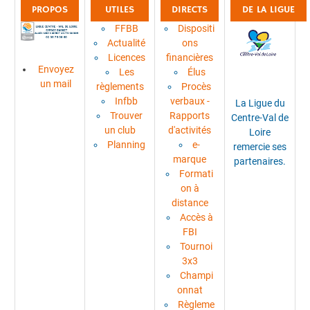
PROPOS
UTILES
DIRECTS
DE LA LIGUE
FFBB
Dispositi
Actualité
ons
Licences
financières
Envoyez
Les
Élus
un mail
règlements
Procès
Infbb
verbaux -
La Ligue du
Trouver
Rapports
Centre-Val de
un club
d'activités
Loire
Planning
e-
remercie ses
marque
partenaires.
Formati
on à
distance
Accès à
FBI
Tournoi
3x3
Champi
onnat
Règleme