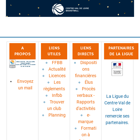
A
LIENS
LIENS
PARTENAIRES
PROPOS
UTILES
DIRECTS
DE LA LIGUE
FFBB
Dispositi
Actualité
ons
Licences
financières
Envoyez
Les
Élus
un mail
règlements
Procès
Infbb
verbaux -
La Ligue du
Trouver
Rapports
Centre-Val de
un club
d'activités
Loire
Planning
e-
remercie ses
marque
partenaires.
Formati
on à