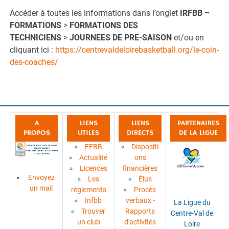
Accéder à toutes les informations dans l’onglet
IRFBB –
FORMATIONS
>
FORMATIONS DES
TECHNICIENS
>
JOURNEES DE PRE-SAISON
et/ou en
cliquant ici :
https://centrevaldeloirebasketball.org/le-coin-
des-coaches/
A
LIENS
LIENS
PARTENAIRES
PROPOS
UTILES
DIRECTS
DE LA LIGUE
FFBB
Dispositi
Actualité
ons
Licences
financières
Envoyez
Les
Élus
un mail
règlements
Procès
Infbb
verbaux -
La Ligue du
Trouver
Rapports
Centre-Val de
un club
d'activités
Loire