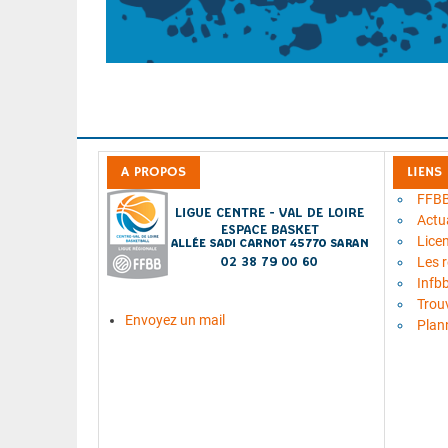
A PROPOS
LIENS
FFB
Actua
Lice
Les 
Infb
Trou
Envoyez un mail
Plan