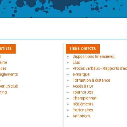
 UTILES
LIENS DIRECTS
B
Dispositions financières
lité
Élus
nces
Procès verbaux - Rapports d'act
règlements
e-marque
b
Formation à distance
ver un club
Accès à FBI
ning
Tournoi 3x3
Championnat
Règlements
Partenaires
Annonces