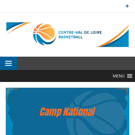
Aller
au
contenu
Site officiel de la Ligue Centre-Val de Loire de BasketBall
MENU