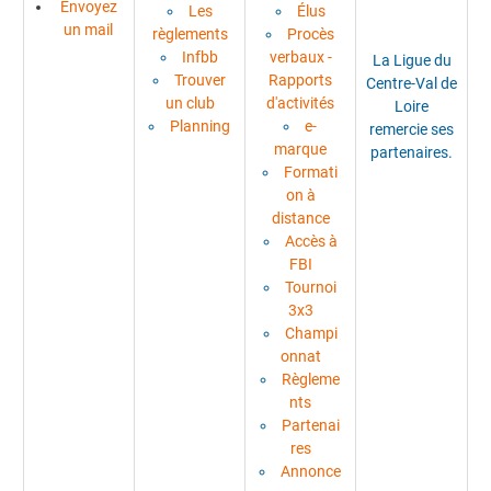
Envoyez
Les
Élus
un mail
règlements
Procès
Infbb
verbaux -
La Ligue du
Trouver
Rapports
Centre-Val de
un club
d'activités
Loire
Planning
e-
remercie ses
marque
partenaires.
Formati
on à
distance
Accès à
FBI
Tournoi
3x3
Champi
onnat
Règleme
nts
Partenai
res
Annonce