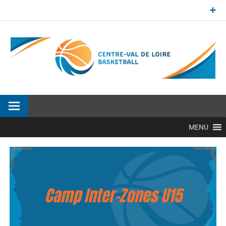
Aller
au
contenu
Site officiel de la Ligue Centre-Val de Loire de BasketBall
MENU