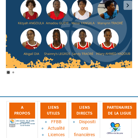
A
LIENS
LIENS
PARTENAIRES
PROPOS
UTILES
DIRECTS
DE LA LIGUE
FFBB
Dispositi
Actualité
ons
Licences
financières