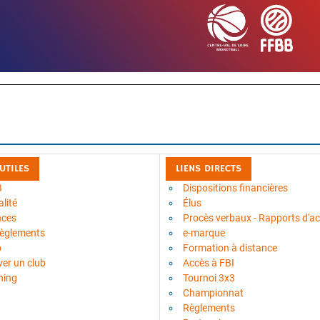
 UTILES
LIENS DIRECTS
B
Dispositions financières
lité
Élus
nces
Procès verbaux - Rapports d'act
règlements
e-marque
b
Formation à distance
ver un club
Accès à FBI
ning
Tournoi 3x3
Championnat
Règlements