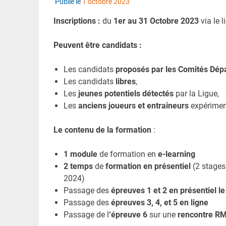
Publié le
1 octobre 2023
Inscriptions :
du
1er au 31 Octobre 2023
via le l
Peuvent être candidats :
Les candidats
proposés par les Comités Dé
Les candidats
libres
,
Les
jeunes potentiels détectés
par la Ligue,
Les
anciens joueurs et entraineurs
expérime
Le contenu de la formation
:
1 module
de formation en
e-learning
2 temps
de
formation en présentiel
(2 stages
2024)
Passage des
épreuves 1 et 2 en présentiel l
Passage des
épreuves 3, 4, et 5 en ligne
Passage de l
‘épreuve 6
sur une
rencontre RM