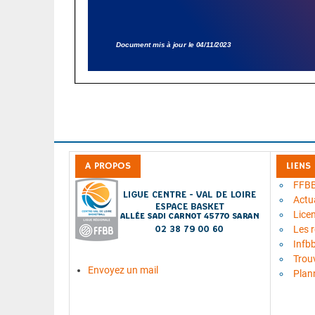
A PROPOS
LIENS
FFB
Actua
Lice
Les 
Infb
Trou
Envoyez un mail
Plan