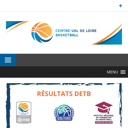
Aller
au
contenu
Site officiel de la Ligue Centre-Val de Loire de BasketBall
MENU