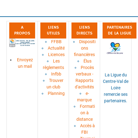
A
LIENS
LIENS
PARTENAIRES
PROPOS
UTILES
DIRECTS
DE LA LIGUE
FFBB
Dispositi
Actualité
ons
Licences
financières
Envoyez
Les
Élus
un mail
règlements
Procès
Infbb
verbaux -
La Ligue du
Trouver
Rapports
Centre-Val de
un club
d'activités
Loire
Planning
e-
remercie ses
marque
partenaires.
Formati
on à
distance
Accès à
FBI