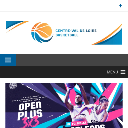
Aller
au
contenu
Site officiel de la Ligue Centre-Val de Loire de BasketBall
MENU