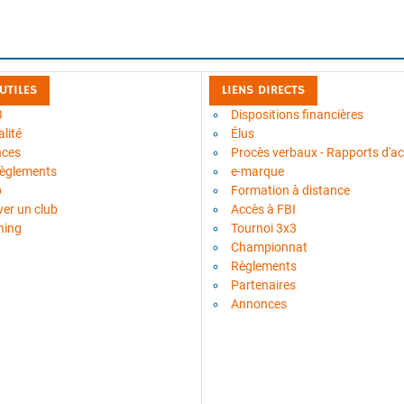
 UTILES
LIENS DIRECTS
B
Dispositions financières
lité
Élus
nces
Procès verbaux - Rapports d'act
règlements
e-marque
b
Formation à distance
ver un club
Accès à FBI
ning
Tournoi 3x3
Championnat
Règlements
Partenaires
Annonces