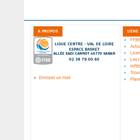
A PROPOS
LIENS
FFB
Actua
Lice
Les 
Infb
Trou
Envoyez un mail
Plan