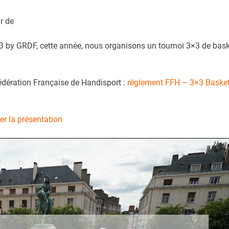
r de
3 by GRDF, cette année, nous organisons un tournoi 3×3 de bas
édération Française de Handisport :
règlement FFH – 3×3 Baske
er la présentation